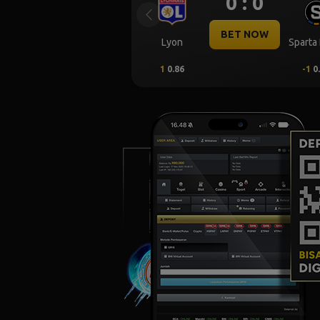
0 : 0
Previous
BET NOW
Union
Bodo Glimt
Gil
0.75
0.82
-0.7