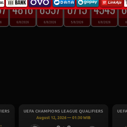
NG
SYDNEY
NUSANTARA
SINGAPORE
MALAYSIA
J
67
4816
6557
0715
4549
6
26
6/8/2026
6/8/2026
5/8/2026
6/8/2026
6
FIERS
E-FOOTBALL F24 ELITE CLUB FRIENDLY
E
August 7, 2026 — 12:15 WIB