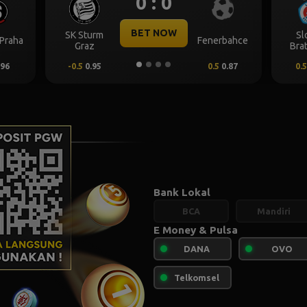
0 : 0
BET NOW
 Saint-
e-Barcelona
e-AS Monaco
loise
e-
5
1.00
0.75
0.61
-0.75
-0.85
-0.
Bank Lokal
BCA
Mandiri
E Money & Pulsa
DANA
OVO
Telkomsel