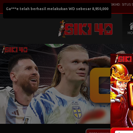
SELAMAT DATANG DI SIKI4D: SITUS SLOT 
Jumat 7/08/2026 05:31:42
Ga***e telah berhasil melakukan WD sebesar 8,950,000
HO