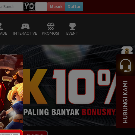
AMAT DATANG DI SIKI4D: SITUS SLOT TERBAIK 2025 || LINK ALTERNATIF SIKI4D : T
Masuk
Daftar
ADE
INTERACTIVE
PROMOSI
EVENT